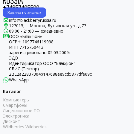
+74957405500
Заказать звонок
info@blackberryrussia.ru
127015, г. Москва, Бутырская ул., д.77
09:00 - 21:00 — ежедневно
ООО «Блэкфон»
ОГРН:
1097746119998
ИНН 7715750413
зарегистрировано 05.03.2009г.
ЭДО
Идентификатор ООО "Блэкфон"
СБИС (Тензор)
2BE2a22837304b147688ee9cd5877dfe69c
WhatsApp
Каталог
Компьютеры
Смартфоны
Лицензионное ПО
Электроника
Дисконт
Wildberries Wildberries