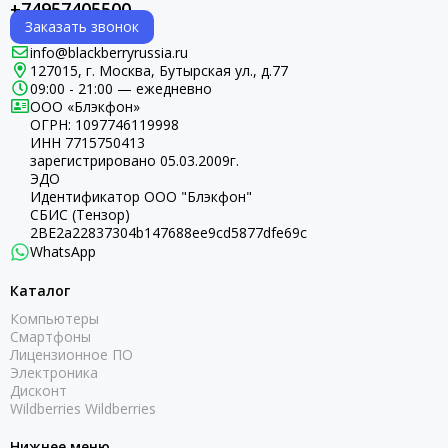
+74957405500
Заказать звонок
info@blackberryrussia.ru
127015, г. Москва, Бутырская ул., д.77
09:00 - 21:00 — ежедневно
ООО «Блэкфон»
ОГРН:
1097746119998
ИНН 7715750413
зарегистрировано 05.03.2009г.
ЭДО
Идентификатор ООО "Блэкфон"
СБИС (Тензор)
2BE2a22837304b147688ee9cd5877dfe69c
WhatsApp
Каталог
Компьютеры
Смартфоны
Лицензионное ПО
Электроника
Дисконт
Wildberries Wildberries
Нижнее меню