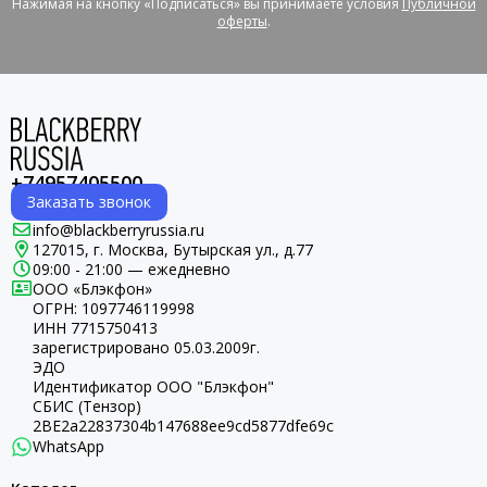
Нажимая на кнопку «Подписаться» вы принимаете условия
Публичной
оферты
.
+74957405500
Заказать звонок
info@blackberryrussia.ru
127015, г. Москва, Бутырская ул., д.77
09:00 - 21:00 — ежедневно
ООО «Блэкфон»
ОГРН:
1097746119998
ИНН 7715750413
зарегистрировано 05.03.2009г.
ЭДО
Идентификатор ООО "Блэкфон"
СБИС (Тензор)
2BE2a22837304b147688ee9cd5877dfe69c
WhatsApp