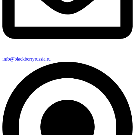
info@blackberryrussia.ru