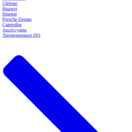
Ulefone
Huawei
Hisense
Porsche Design
Caterpillar
Аксессуары
Лицензионное ПО