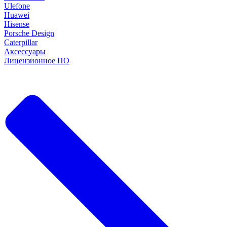
Ulefone
Huawei
Hisense
Porsche Design
Caterpillar
Аксессуары
Лицензионное ПО