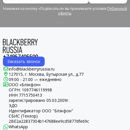
Нажимая на кнопку «Подписаться» вы принимаете условия
Публичной
оферты
.
+74957405500
Заказать звонок
info@blackberryrussia.ru
127015, г. Москва, Бутырская ул., д.77
09:00 - 21:00 — ежедневно
ООО «Блэкфон»
ОГРН:
1097746119998
ИНН 7715750413
зарегистрировано 05.03.2009г.
ЭДО
Идентификатор ООО "Блэкфон"
СБИС (Тензор)
2BE2a22837304b147688ee9cd5877dfe69c
WhatsApp