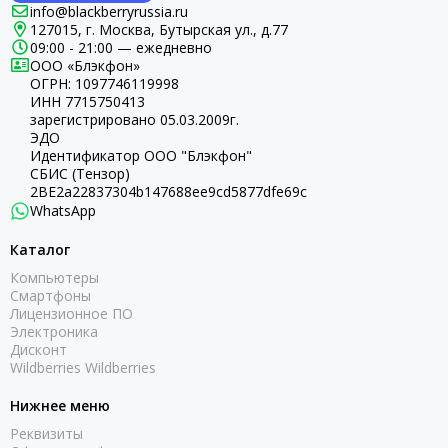
info@blackberryrussia.ru
127015, г. Москва, Бутырская ул., д.77
09:00 - 21:00 — ежедневно
ООО «Блэкфон»
ОГРН:
1097746119998
ИНН 7715750413
зарегистрировано 05.03.2009г.
ЭДО
Идентификатор ООО "Блэкфон"
СБИС (Тензор)
2BE2a22837304b147688ee9cd5877dfe69c
WhatsApp
Каталог
Компьютеры
Смартфоны
Лицензионное ПО
Электроника
Дисконт
Wildberries Wildberries
Нижнее меню
Реквизиты