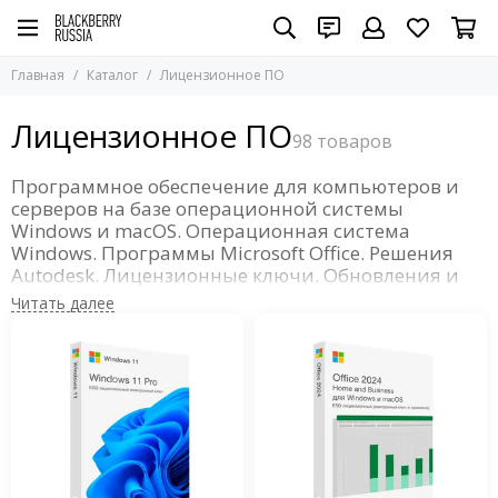
Лицензионное ПО
Главная
Каталог
Лицензионное ПО
Все товары
Microsoft Windows
Лицензионное ПО
Microsoft Office
Windows Server
Программное обеспечение для компьютеров и
SQL Server
серверов на базе операционной системы
Autodesk
Windows и macOS. Операционная система
Windows. Программы Microsoft Office. Решения
Adobe
Autodesk. Лицензионные ключи. Обновления и
Apple
поддержка. Бессрочные или годовые лицензии.
Для бизнеса