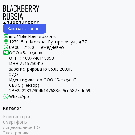
+74957405500
Заказать звонок
info@blackberryrussia.ru
127015, г. Москва, Бутырская ул., д.77
09:00 - 21:00 — ежедневно
ООО «Блэкфон»
ОГРН:
1097746119998
ИНН 7715750413
зарегистрировано 05.03.2009г.
ЭДО
Идентификатор ООО "Блэкфон"
СБИС (Тензор)
2BE2a22837304b147688ee9cd5877dfe69c
WhatsApp
Каталог
Компьютеры
Смартфоны
Лицензионное ПО
Электроника