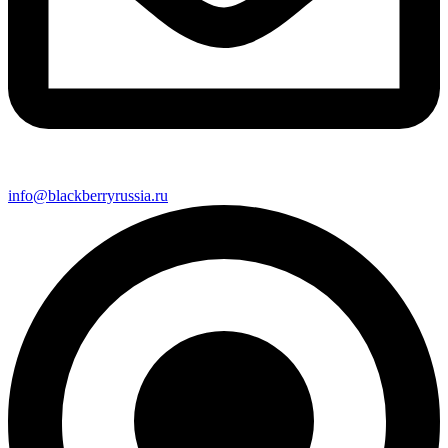
info@blackberryrussia.ru