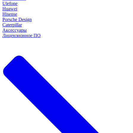
Ulefone
Huawei
Hisense
Porsche Design
Caterpillar
Аксессуары
Лицензионное ПО