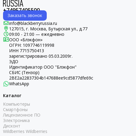
+74957405500
Заказать звонок
info@blackberryrussia.ru
127015, г. Москва, Бутырская ул., д.77
09:00 - 21:00 — ежедневно
ООО «Блэкфон»
ОГРН:
1097746119998
ИНН 7715750413
зарегистрировано 05.03.2009г.
ЭДО
Идентификатор ООО "Блэкфон"
СБИС (Тензор)
2BE2a22837304b147688ee9cd5877dfe69c
WhatsApp
Каталог
Компьютеры
Смартфоны
Лицензионное ПО
Электроника
Дисконт
Wildberries Wildberries