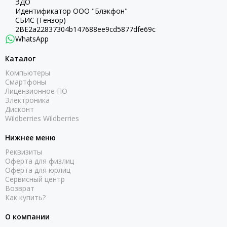
ЭДО
Идентификатор ООО "Блэкфон"
СБИС (Тензор)
2BE2a22837304b147688ee9cd5877dfe69c
WhatsApp
Каталог
Компьютеры
Смартфоны
Лицензионное ПО
Электроника
Дисконт
Wildberries Wildberries
Нижнее меню
Реквизиты
Оферта для физлиц
Оферта для юрлиц
Сервисный центр
Возврат
Как купить?
О компании