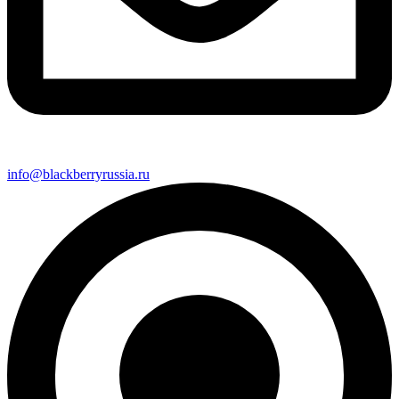
info@blackberryrussia.ru