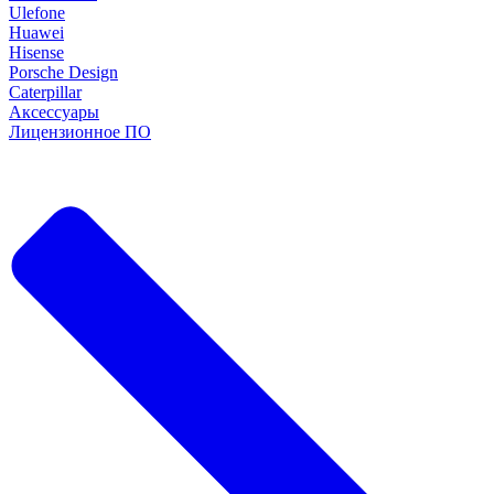
Ulefone
Huawei
Hisense
Porsche Design
Caterpillar
Аксессуары
Лицензионное ПО