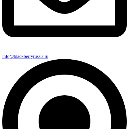
info@blackberryrussia.ru