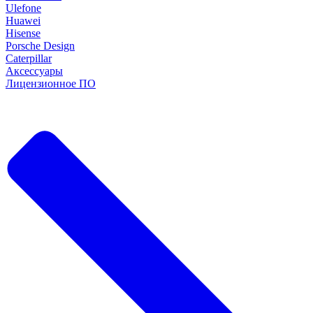
Ulefone
Huawei
Hisense
Porsche Design
Caterpillar
Аксессуары
Лицензионное ПО