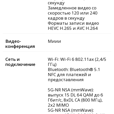
секунду
Замедленное видео со
скоростью 120 или 240
кадров в секунду
Форматы записи видео
HEVC H.265 и AVC H.264
Видео-
Mиии
конференция
Сеть и
Wi-Fi: Wi-Fi 6 802.11ax (2,4/5
подключение
ГГц)
Bluetooth: Bluetooth® 5.1
NFC для платежей и
предоставления
5G-NR NSA (mmWave):
выпуск 15 DL 64 QAM до 6
Гбит/с, 8xDL CA (800 МГц),
2x2 MIMO
5G-NR NSA (mmWave):