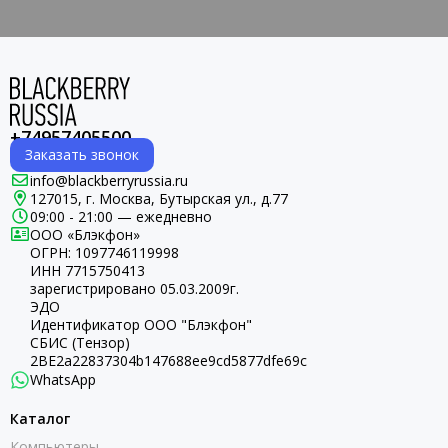
+74957405500
Заказать звонок
info@blackberryrussia.ru
127015, г. Москва, Бутырская ул., д.77
09:00 - 21:00 — ежедневно
ООО «Блэкфон»
ОГРН:
1097746119998
ИНН 7715750413
зарегистрировано 05.03.2009г.
ЭДО
Идентификатор ООО "Блэкфон"
СБИС (Тензор)
2BE2a22837304b147688ee9cd5877dfe69c
WhatsApp
Каталог
Компьютеры