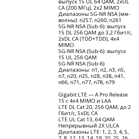
выпуск 15 UL 64 QAM, 2xUL
CA (200 МГц), 2x2 MIMO
Диапазоны 5G-NR NSA (мм-
волны): n257, n260, n261
5G-NR NSA (Sub-6): выпуск
15 DL 256 QAM до 3,2 Гбит/с,
2xDL CA (TDD+TDD), 4x4
MIMO
5G-NR NSA (Sub-6): выпуск
15 UL 256 QAM
5G-NR NSA (Sub-6)
Диапазоны: n1, n2, n3, n5,
n7, n20, n25, n28, n38, n41,
n66, n71, n77, n78, n79
Gigabit LTE — A Pro Release
15 с 4x4 MIMO и LAA
LTE DL Cat 20, 256 QAM, до 2
Гбит/с, 5xDL CA
LTE UL Cat 13, 64 QAM
Непрерывный 2X ULCA
Диапазоны LTE: 1, 2, 3, 4, 5,
7, 8, 12, 13, 14, 19, 20, 25, 26,