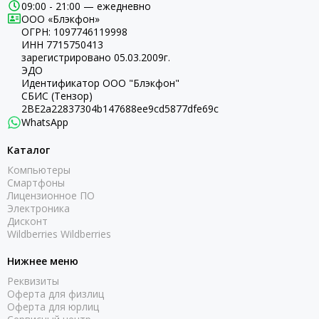
09:00 - 21:00 — ежедневно
ООО «Блэкфон»
ОГРН:
1097746119998
ИНН 7715750413
зарегистрировано 05.03.2009г.
ЭДО
Идентификатор ООО "Блэкфон"
СБИС (Тензор)
2BE2a22837304b147688ee9cd5877dfe69c
WhatsApp
Каталог
Компьютеры
Смартфоны
Лицензионное ПО
Электроника
Дисконт
Wildberries Wildberries
Нижнее меню
Реквизиты
Оферта для физлиц
Оферта для юрлиц