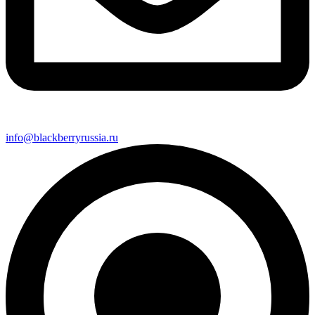
info@blackberryrussia.ru