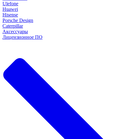
Ulefone
Huawei
Hisense
Porsche Design
Caterpillar
Аксессуары
Лицензионное ПО