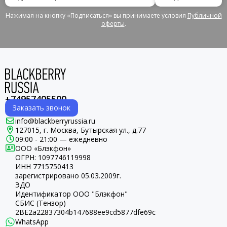
Нажимая на кнопку «Подписаться» вы принимаете условия
Публичной
оферты
.
+74957405500
Заказать звонок
info@blackberryrussia.ru
127015, г. Москва, Бутырская ул., д.77
09:00 - 21:00 — ежедневно
ООО «Блэкфон»
ОГРН:
1097746119998
ИНН 7715750413
зарегистрировано 05.03.2009г.
ЭДО
Идентификатор ООО "Блэкфон"
СБИС (Тензор)
2BE2a22837304b147688ee9cd5877dfe69c
WhatsApp