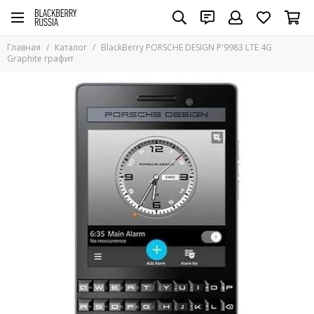
Главная
Каталог
BlackBerry PORSCHE DESIGN P'9983 LTE 4G
Graphite графит