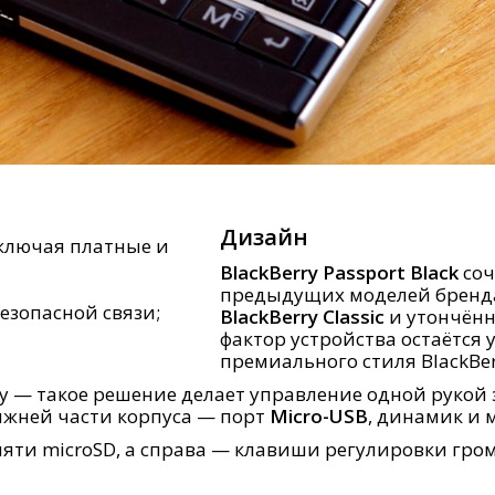
Дизайн
ключая платные и
BlackBerry Passport Black
соч
предыдущих моделей бренда.
езопасной связи;
BlackBerry Classic
и утончён
фактор устройства остаётся 
премиального стиля BlackBer
 — такое решение делает управление одной рукой 
нижней части корпуса — порт
Micro-USB
, динамик и 
амяти microSD, а справа — клавиши регулировки гр