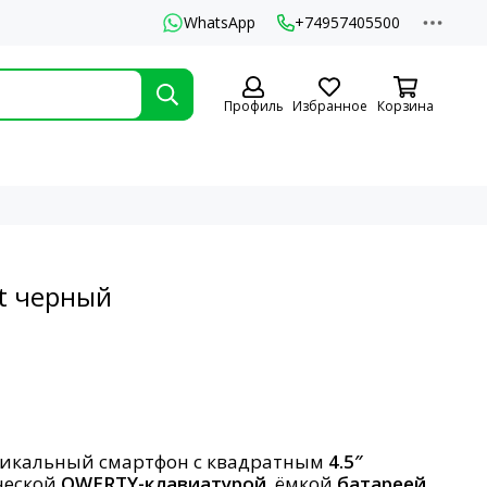
WhatsApp
+74957405500
Профиль
Избранное
Корзина
rt черный
икальный смартфон с квадратным
4.5″
ческой
QWERTY-клавиатурой
, ёмкой
батареей