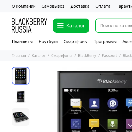
О компании
Самовывоз
Доставка
Оплата
Гарант
Каталог
Планшеты
Ноутбуки
Смартфоны
Программы
Аксе
Главная
Каталог
Смартфоны
BlackBerry
Passport
Blac