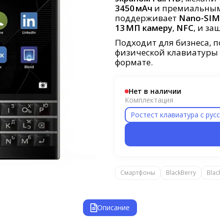
3450 мАч
и премиальным 
поддерживает
Nano-SIM
13 МП камеру
,
NFC
, и за
Подходит для бизнеса, п
физической клавиатуры 
формате.
Нет в наличии
Комплектация
Ростест клавиатура с рус
Смартфоны
BlackBerry
Blac
Описание