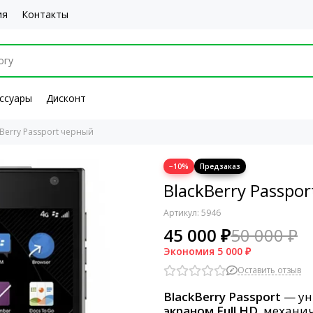
ия
Контакты
ссуары
Дисконт
kBerry Passport черный
−10%
BlackBerry Passpo
Артикул:
5946
45 000 ₽
50 000 ₽
Экономия
5 000 ₽
Оставить отзыв
BlackBerry Passport
— ун
экраном Full HD
, механи