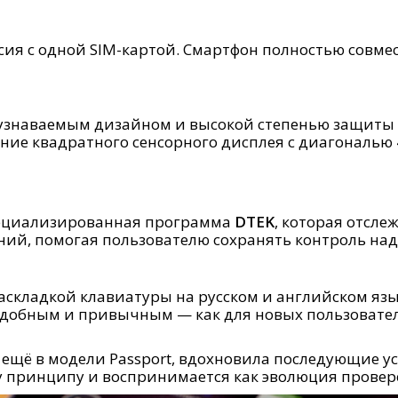
рсия с одной SIM-картой. Смартфон полностью совме
 с узнаваемым дизайном и высокой степенью защиты
тание квадратного сенсорного дисплея с диагональ
пециализированная программа
DTEK
, которая отсле
ний, помогая пользователю сохранять контроль на
с раскладкой клавиатуры на русском и английском я
 удобным и привычным — как для новых пользователей
 ещё в модели Passport, вдохновила последующие у
у принципу и воспринимается как эволюция провер