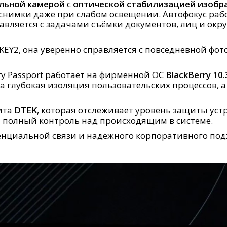
ельной камерой
с
оптической стабилизацией изобра
снимки даже при слабом освещении. Автофокус рабо
авляется с задачами съёмки документов, лиц и окр
 KEY2, она уверенно справляется с повседневной ф
ry Passport работает на фирменной ОС
BlackBerry 10.
на глубокая изоляция пользовательских процессов, 
ита
DTEK
, которая отслеживает уровень защиты устр
 полный контроль над происходящим в системе.
денциальной связи и надёжного корпоративного под