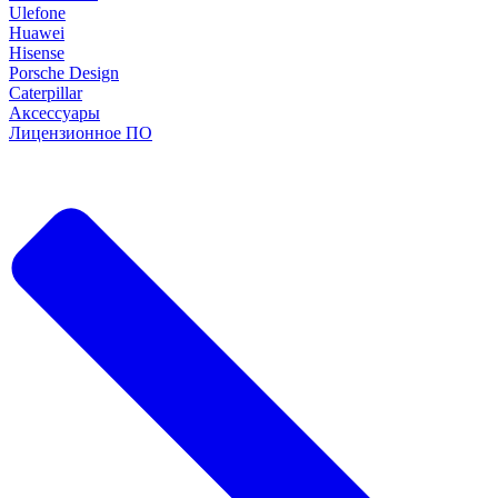
Ulefone
Huawei
Hisense
Porsche Design
Caterpillar
Аксессуары
Лицензионное ПО