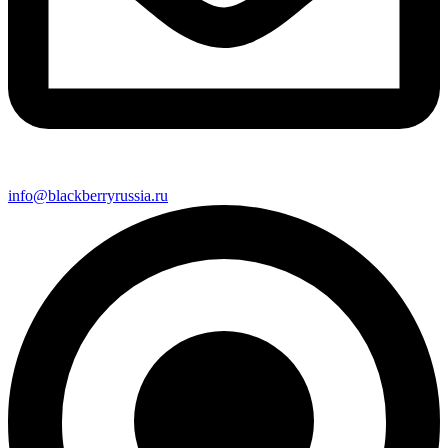
info@blackberryrussia.ru