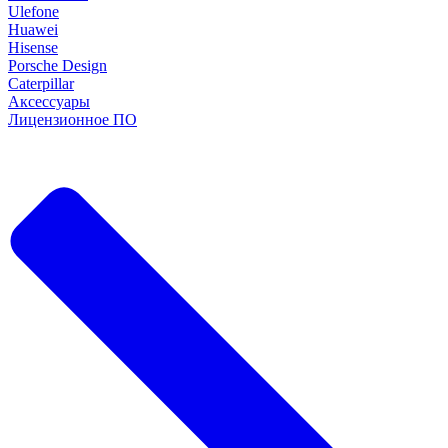
Ulefone
Huawei
Hisense
Porsche Design
Caterpillar
Аксессуары
Лицензионное ПО