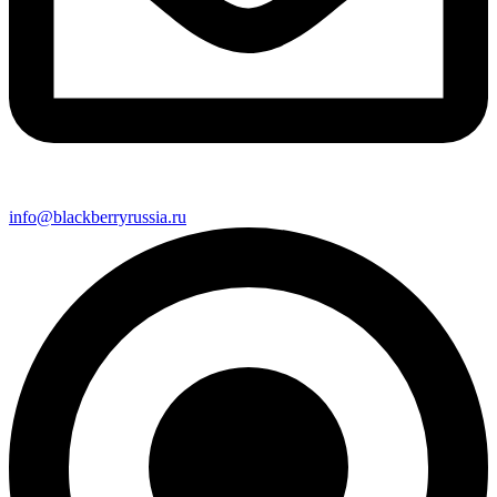
info@blackberryrussia.ru