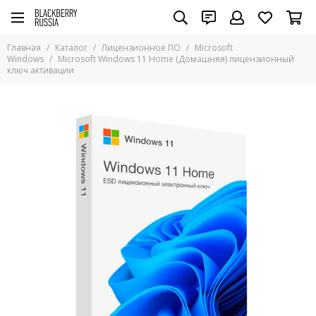
Лицензионное ПО
Главная
Каталог
Лицензионное ПО
Microsoft
Все товары
Windows
Microsoft Windows 11 Home (Домашняя) лицензионный
ключ активации
Microsoft Windows
Microsoft Office
Windows Server
SQL Server
Autodesk
Adobe
Apple
Для бизнеса