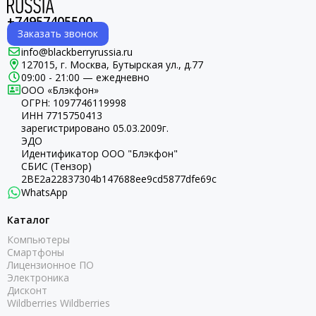
+74957405500
Заказать звонок
info@blackberryrussia.ru
127015, г. Москва, Бутырская ул., д.77
09:00 - 21:00 — ежедневно
ООО «Блэкфон»
ОГРН:
1097746119998
ИНН 7715750413
зарегистрировано 05.03.2009г.
ЭДО
Идентификатор ООО "Блэкфон"
СБИС (Тензор)
2BE2a22837304b147688ee9cd5877dfe69c
WhatsApp
Каталог
Компьютеры
Смартфоны
Лицензионное ПО
Электроника
Дисконт
Wildberries Wildberries