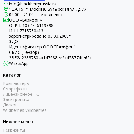
info@blackberryrussia.ru
127015, г. Москва, Бутырская ул., д.77
09:00 - 21:00 — ежедневно
ООО «Блэкфон»
ОГРН:
1097746119998
ИНН 7715750413
зарегистрировано 05.03.2009г.
ЭДО
Идентификатор ООО "Блэкфон"
СБИС (Тензор)
2BE2a22837304b147688ee9cd5877dfe69c
WhatsApp
Каталог
Компьютеры
Смартфоны
Лицензионное ПО
Электроника
Дисконт
Wildberries Wildberries
Нижнее меню
Реквизиты