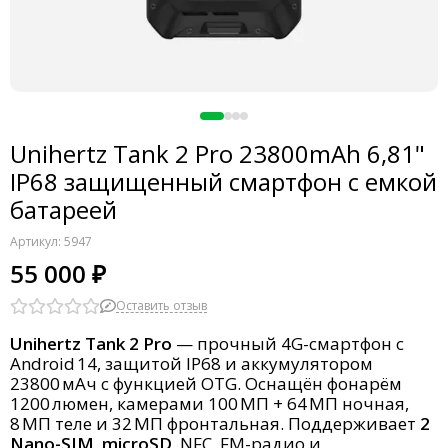
Unihertz Tank 2 Pro 23800mAh 6,81"
IP68 защищенный смартфон с емкой
батареей
Артикул:
5947
55 000 ₽
Оставить отзыв
Unihertz Tank 2 Pro
— прочный 4G-смартфон с
Android 14, защитой IP68 и аккумулятором
23800 мАч с функцией OTG. Оснащён фонарём
1200 люмен, камерами 100 МП + 64 МП ночная,
8 МП теле и 32 МП фронтальная. Поддерживает
2
Nano-SIM
,
microSD
, NFC, FM-радио и