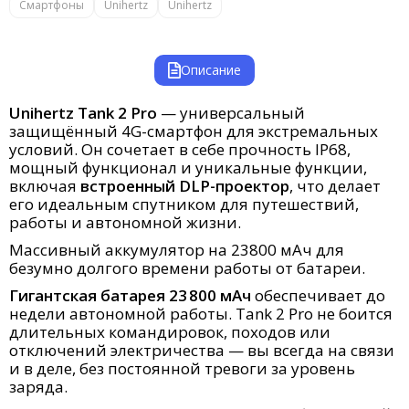
Смартфоны
Unihertz
Unihertz
Описание
Unihertz
Tank
2
Pro
—
универсальный
защищённый
4G-смартфон
для
экстремальных
условий.
Он
сочетает
в
себе
прочность
IP68,
мощный
функционал
и
уникальные
функции,
включая
встроенный
DLP-проектор
,
что
делает
его
идеальным
спутником
для
путешествий,
работы
и
автономной
жизни.
Массивный аккумулятор на 23800 мАч для
безумно долгого времени работы от батареи.
Гигантская батарея 23 800 мАч
обеспечивает до
недели автономной работы. Tank 2 Pro не боится
длительных командировок, походов или
отключений электричества — вы всегда на связи
и в деле, без постоянной тревоги за уровень
заряда.