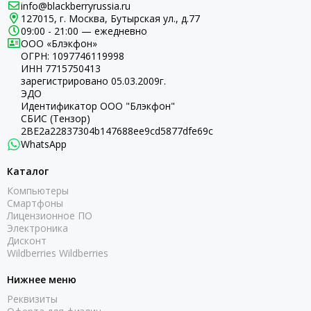
info@blackberryrussia.ru
127015, г. Москва, Бутырская ул., д.77
09:00 - 21:00 — ежедневно
ООО «Блэкфон»
ОГРН:
1097746119998
ИНН 7715750413
зарегистрировано 05.03.2009г.
ЭДО
Идентификатор ООО "Блэкфон"
СБИС (Тензор)
2BE2a22837304b147688ee9cd5877dfe69c
WhatsApp
Каталог
Компьютеры
Смартфоны
Лицензионное ПО
Электроника
Дисконт
Wildberries Wildberries
Нижнее меню
Реквизиты