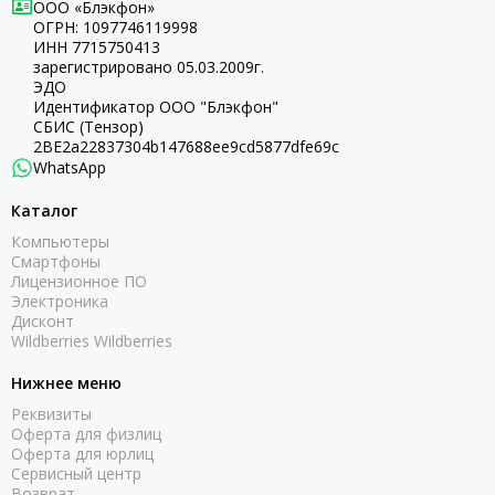
ООО «Блэкфон»
ОГРН:
1097746119998
ИНН 7715750413
зарегистрировано 05.03.2009г.
ЭДО
Идентификатор ООО "Блэкфон"
СБИС (Тензор)
2BE2a22837304b147688ee9cd5877dfe69c
WhatsApp
Каталог
Компьютеры
Смартфоны
Лицензионное ПО
Электроника
Дисконт
Wildberries Wildberries
Нижнее меню
Реквизиты
Оферта для физлиц
Оферта для юрлиц
Сервисный центр
Возврат