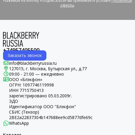
Нажимая на кнопку «Подписаться» вы принимаете условия
Публичной
оферты
.
+74957405500
Заказать звонок
info@blackberryrussia.ru
127015, г. Москва, Бутырская ул., д.77
09:00 - 21:00 — ежедневно
ООО «Блэкфон»
ОГРН:
1097746119998
ИНН 7715750413
зарегистрировано 05.03.2009г.
ЭДО
Идентификатор ООО "Блэкфон"
СБИС (Тензор)
2BE2a22837304b147688ee9cd5877dfe69c
WhatsApp
Каталог