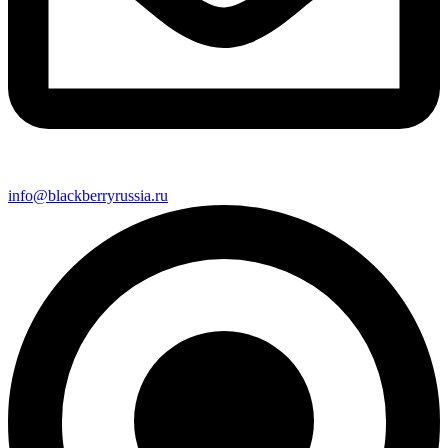
info@blackberryrussia.ru