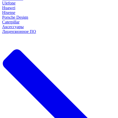
Ulefone
Huawei
Hisense
Porsche Design
Caterpillar
Аксессуары
Лицензионное ПО