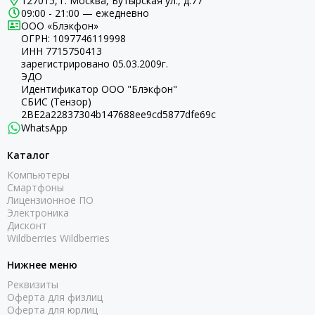
127015, г. Москва, Бутырская ул., д.77
09:00 - 21:00 — ежедневно
ООО «Блэкфон»
ОГРН:
1097746119998
ИНН 7715750413
зарегистрировано 05.03.2009г.
ЭДО
Идентификатор ООО "Блэкфон"
СБИС (Тензор)
2BE2a22837304b147688ee9cd5877dfe69c
WhatsApp
Каталог
Компьютеры
Смартфоны
Лицензионное ПО
Электроника
Дисконт
Wildberries Wildberries
Нижнее меню
Реквизиты
Оферта для физлиц
Оферта для юрлиц